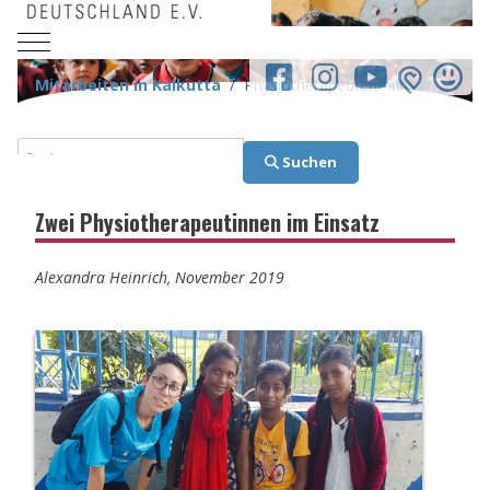
Mobile Menu Toggle
facebook.co
Mitarbeiten in Kalkutta
Physiotherapeuten/-innen
Suchen
Suchen
Zwei Physiotherapeutinnen im Einsatz
Alexandra Heinrich, November 2019