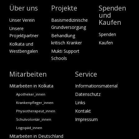
Über uns
Projekte
Spenden
und
Unser Verein
Basismedizinische
Kaufen
Grundversorgung
Unsere
Spenden
Projektpartner
Behandlung
kritisch Kranker
Kaufen
Kolkata und
Westbengalen
Mukti Support
Schools
Mitarbeiten
Service
Mitarbeiten in Kolkata
Informationsmaterial
Datenschutz
Apotheker_innen
Links
Krankenpfleger_innen
Kontakt
Physiotherapeut_innen
Impressum
Schulvolontär_innen
Logopäd_innen
Mitarbeiten in Deutschland