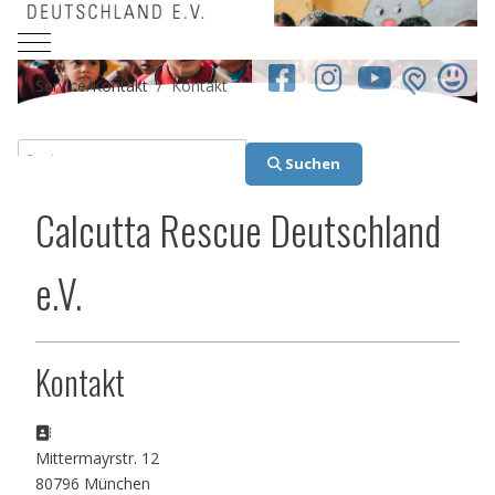
Mobile Menu Toggle
facebook.co
Service/Kontakt
Kontakt
Suchen
Suchen
Calcutta Rescue Deutschland
e.V.
Kontakt
Adresse:
Mittermayrstr. 12
80796 München