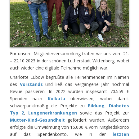
Für unsere Mitgliederversammlung trafen wir uns vom 21.
– 22.10.2023 in der schönen Lutherstadt Wittenberg, wobei
auch wieder eine digitale Teilnahme möglich war.
Charlotte Lübow begrüßte alle Teilnehmenden im Namen
des
Vorstands
und ließ das vergangene Jahr nochmal
Revue passieren. In 2022 wurden insgesamt 70.559 €
Spenden nach
Kolkata
überwiesen, wobei damit
schwerpunktmäßig die Projekte zu
Bildung
,
Diabetes
Typ 2
,
Lungenerkrankungen
sowie das Projekt zur
Mutter-Kind-Gesundheit
gefördert wurden. Außerdem
erfolgte die Umwidmung von 15.000 € vom Mitgliedskonto
auf das Spendenkonto, wie in der
letzten