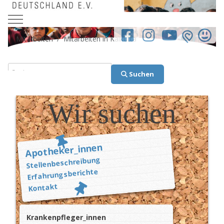
Mobile Menu Toggle
facebook.co
Mitarbeiten
Mitarbeiten in Kalkutta
Suchen
Suchen
Wir suchen
Apotheker_innen
Stellenbeschreibung
Erfahrungsberichte
Kontakt
Krankenpfleger_innen