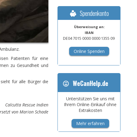
Spendenkonto
Überweisung an:
IBAN
DE04
7015
0000
0000
1355
09
 Ambulanz.
Online Spenden
sen Patienten für eine
hemen zu Gesundheit und
ieht für alle Bürger die
WeCanHelp.de
Unterstützen Sie uns mit
Ihrem Online-Einkauf ohne
Calcutta Rescue Indien
Extrakosten
rsetzt von Marion Schade
Mehr erfahren