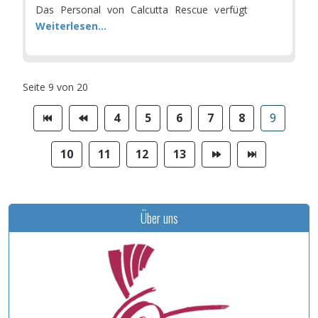
Das Personal von Calcutta Rescue verfügt
Weiterlesen...
Seite 9 von 20
4
5
6
7
8
9
10
11
12
13
Über uns